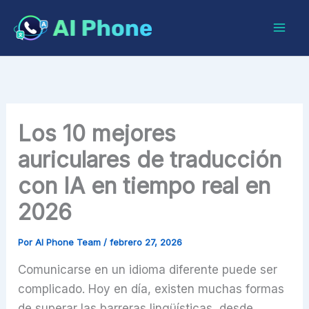
Ir
al
contenido
Los 10 mejores
auriculares de traducción
con IA en tiempo real en
2026
Por
AI Phone Team
/
febrero 27, 2026
Comunicarse en un idioma diferente puede ser
complicado. Hoy en día, existen muchas formas
de superar las barreras lingüísticas, desde